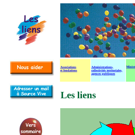
Minist
Associations
Administrations,
et fondations
collectivités territoriales,
agences publiques
Les liens