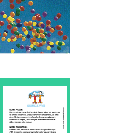
u
t
n
t