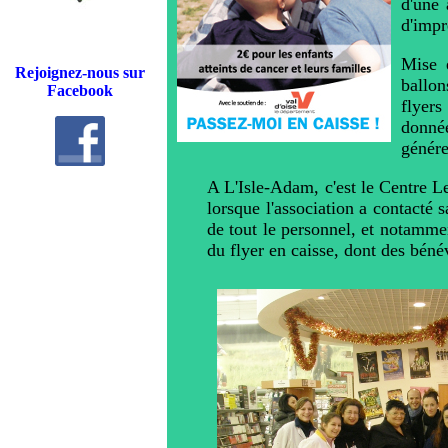
d'une 
d'impr
Mise 
Rejoignez-nous sur
ballon
Facebook
flyer
donné
génére
A L'Isle-Adam, c'est le Centre L
lorsque l'association a contacté 
de tout le personnel, et notammen
du flyer en caisse, dont des bén