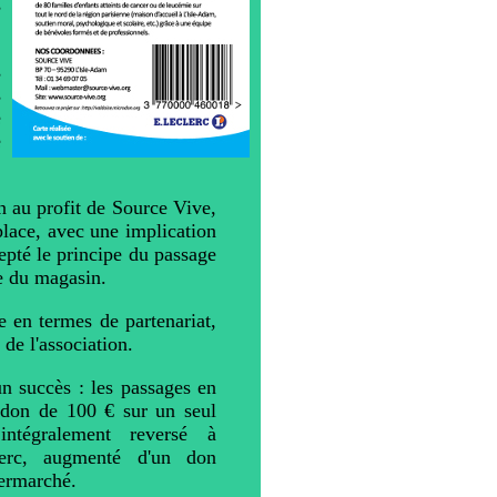
s
s
s
e
e
n au profit de Source Vive,
 place, avec une implication
cepté le principe du passage
ée du magasin.
e en termes de partenariat,
 de l'association.
un succès : les passages en
 don de 100 € sur un seul
ntégralement reversé à
lerc, augmenté d'un don
permarché.