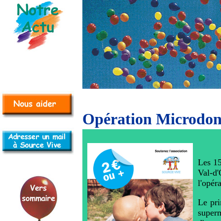
Opération Microdo
Les 15
Val-d'
l'opér
Le pri
super