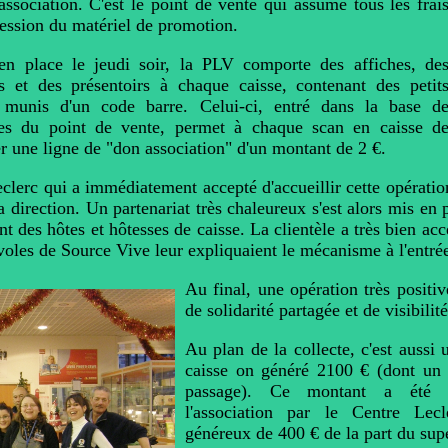
association. C'est le point de vente qui assume tous les frai
ession du matériel de promotion.
en place le jeudi soir, la PLV comporte des affiches, de
s et des présentoirs à chaque caisse, contenant des petit
s munis d'un code barre. Celui-ci, entré dans la base d
es du point de vente, permet à chaque scan en caisse d
r une ligne de "don association" d'un montant de 2 €.
eclerc qui a immédiatement accepté d'accueillir cette opératio
sa direction. Un partenariat très chaleureux s'est alors mis en
t des hôtes et hôtesses de caisse. La clientèle a très bien ac
évoles de Source Vive leur expliquaient le mécanisme à l'entr
Au final, une opération très positiv
de solidarité partagée et de visibilité
Au plan de la collecte, c'est aussi 
caisse on généré 2100 € (dont un
passage). Ce montant a été i
l'association par le Centre Lec
généreux de 400 € de la part du su