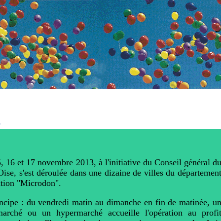
n
, 16 et 17 novembre 2013, à l'initiative du Conseil général d
Oise, s'est déroulée dans une dizaine de villes du départemen
ation "Microdon".
ncipe : du vendredi matin au dimanche en fin de matinée, u
marché ou un hypermarché accueille l'opération au profi