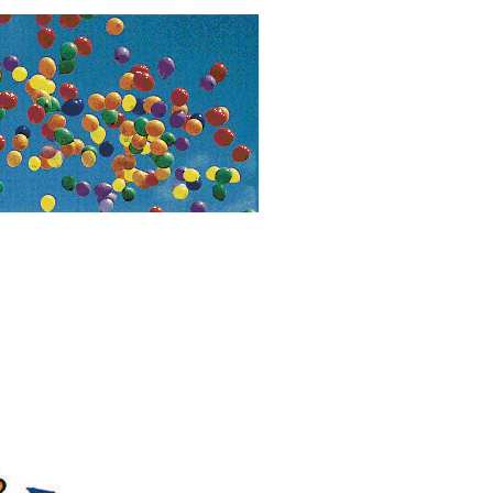
ut être
ès de :
aratte
ve d'Ascq
04 99