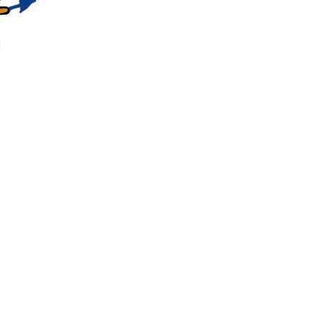
 page vers
ur la
ur revenir
e sur