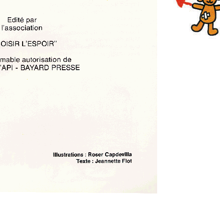
Pour tourner la
l'avant, clique s
flèche bleue. Po
en arrière, cliqu
laflèche rouge.