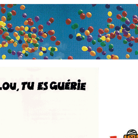
Cette histoire pe
commandée aupr
Choisir l'Espoir
73 rue Gaston B
59493 Villeneu
Tél : 03 20 64 